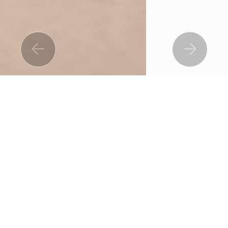
Previous
Nex
MassagemTerapêutica
A massagem terapêutica aproveita a leveza e a
sensação de bem-estar do toque humano para
desencadear respostas fisiológicas que são
favoráveis ao nosso organismo, nos fazendo sentir
bem e recuperados para as batalhas do dia-a-